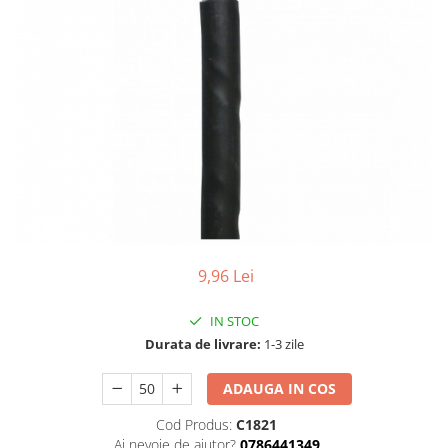
9,96 Lei
IN STOC
Durata de livrare:
1-3 zile
ADAUGA IN COS
Cod Produs:
C1821
Ai nevoie de ajutor?
0786441349