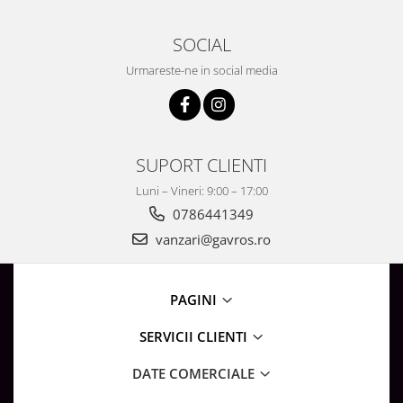
Surse de Alimentare si Accesorii
Banda LED
SOCIAL
Profile Aluminiu pentru Banda LED
Urmareste-ne in social media
Iluminat Industrial
Corpuri Liniare LED Industriale
Corp Iluminat Led Highbay
SUPORT CLIENTI
Iluminat Stradal
Iluminat de Urgență
Luni – Vineri: 9:00 – 17:00
Videointerfoane Si Interfoane
0786441349
Kituri Legrand
vanzari@gavros.ro
Statii Incarcare Electrice
Stalpi Octogonali Galvanizati
PAGINI
Stalpi de Iluminat
Brate + accesorii
SERVICII CLIENTI
Stalpi Decorativi
DATE COMERCIALE
Plafoniere cu ventilator integrat