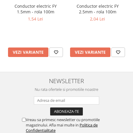
Lustre
Conductor electric FY
Conductor electric FY
Iluminat Scari/Trepte
1.5mm - rola 100m
2.5mm - rola 100m
1,54 Lei
2,04 Lei
Iluminat baie
Becuri și surse LED
Sine magnetice
Sisteme de Iluminat Plug & Play
VEZI VARIANTE
VEZI VARIANTE
Iluminat Exterior
Proiectoare LED
Aplice de Exterior
NEWSLETTER
Lampi de Gradina
Nu rata ofertele si promotiile noastre
Spoturi Exterior Incastrabile
Lampi Solare
Banda - Surse si Accesorii LED
Banda Led Decorativa
Vreau sa primesc newsletter cu promotiile
magazinului. Afla mai multe in
Politica de
Controlere și senzori LED
Confidentialitate