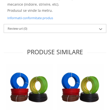
mecanice (indoire, strivire, etc).
Aparataj Modular
Produsul se vinde la metru.
Bticino Living NOW
Informatii conformitate produs
Bticino AXOLUTE AIR
Gama Gewiss System
Review-uri
(0)
Gama Matix Bticino
Legrand Mosaic
Doze de Pardoseala
PRODUSE SIMILARE
Doze de Pardoseala Universale
Incara Legrand
Iluminat Interior
Aplice - Plafoniere
Spoturi LED
Panouri LED
Lampi de Birou
Lampadare