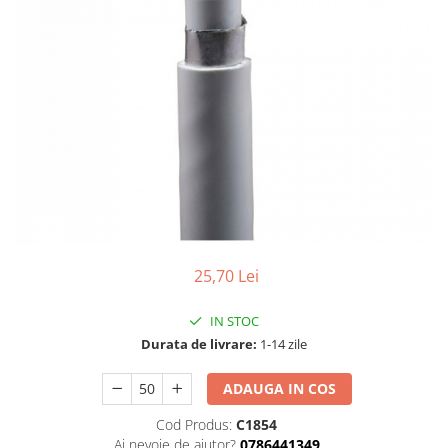
Tablouri Organizare
Cutii Sigurante
Sigurante Automate
Gama Legrand
Gama Noark
Accesorii Tablou-Sigurante
Contor Curent
Relee de comanda si supraveghere
Trasee Cabluri / Accesorii
25,70 Lei
Copex
Tub PVC
IN STOC
Canal Cablu PVC
Durata de livrare:
1-14 zile
Jgheaburi Metalice Perforate
ADAUGA IN COS
Bandă Izolier
Cod Produs:
C1854
Doze Electrice
Ai nevoie de ajutor?
0786441349