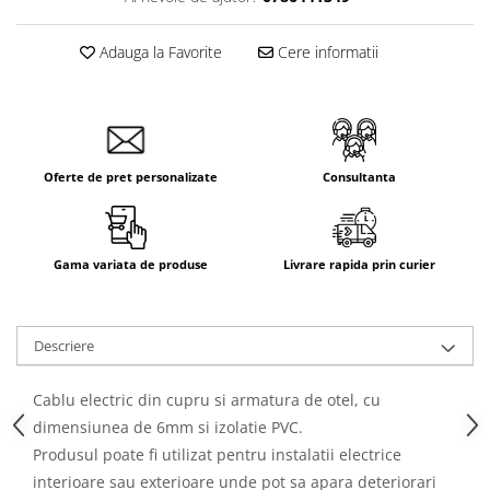
Aparataj Smart
Livolo
Adauga la Favorite
Cere informatii
Intrerupatoare Touch / Standard
German
Intrerupatoare Touch / Standard
Italian
Oferte de pret personalizate
Consultanta
Întrerupătoare Mecanice
Prize Schuko - TV / Date / Media
Prize + Intrerupatoare
Gama variata de produse
Livrare rapida prin curier
Prize
Living Now With Netatmo
Prize si Intrerupatoare
Descriere
Aparataj Aplicat
Gama Palmyie Viko
Cablu electric din cupru si armatura de otel, cu
Aparataj Clasic
dimensiunea de 6mm si izolatie PVC.
Produsul poate fi utilizat pentru instalatii electrice
Gama Legrand Niloe
interioare sau exterioare unde pot sa apara deteriorari
Panasonic Arkedia Slim