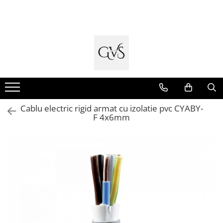
Toate Produsele
New Products
Cabluri Electrice
Conductori - Fy - Myf
Cabluri tip Cordon (MYYM)
Cablu electric rigid armat cu izolatie pvc CYABY-
Cabluri tip CYY-F
F 4x6mm
Cabluri Bransament
Cabluri tip N2XH Halogen Free
Cabluri tip NHXH E90 Halogen Free
Cabluri Internet - TV
Cabluri Alarmă - Incendiu
Fibră Optică
Tablouri si Sigurante