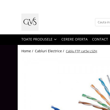
Toate Produsele
New Products
Cabluri Electrice
Conductori - Fy - Myf
TOATE PRODUSELE
CERERE OFERTA
CONTACT
Cabluri tip Cordon (MYYM)
Home /
Cabluri Electrice /
Cablu FTP cat5e LSZH
Cabluri tip CYY-F
Cabluri Bransament
Cabluri tip N2XH Halogen Free
Cabluri tip NHXH E90 Halogen Free
Cabluri Internet - TV
Cabluri Alarmă - Incendiu
Fibră Optică
Tablouri si Sigurante