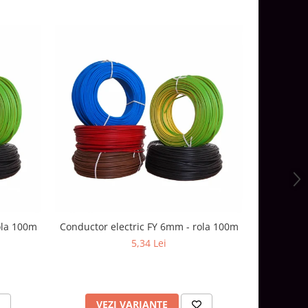
ola 100m
Conductor electric FY 6mm - rola 100m
Conductor
5,34 Lei
VEZI VARIANTE
V