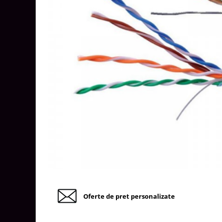
Tablouri Organizare
Cutii Sigurante
Sigurante Automate
Gama Legrand
Gama Noark
Accesorii Tablou-Sigurante
Contor Curent
Relee de comanda si supraveghere
Trasee Cabluri / Accesorii
Copex
Tub PVC
Canal Cablu PVC
Jgheaburi Metalice Perforate
Oferte de pret personalizate
Bandă Izolier
Doze Electrice