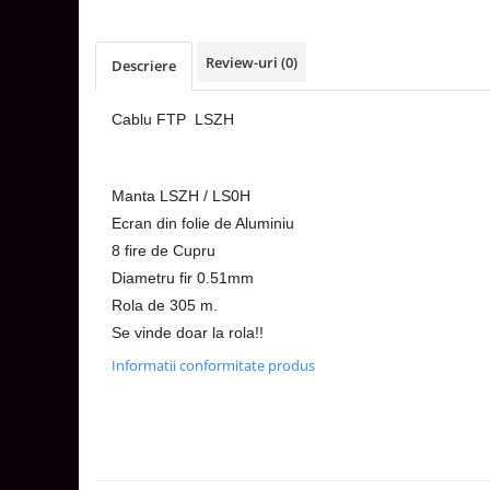
Aparataj Smart
Livolo
Review-uri
(0)
Descriere
Intrerupatoare Touch / Standard
German
Cablu FTP LSZH
Intrerupatoare Touch / Standard
Italian
Întrerupătoare Mecanice
Manta LSZH / LS0H
Prize Schuko - TV / Date / Media
Ecran din folie de Aluminiu
Prize + Intrerupatoare
8 fire de Cupru
Prize
Diametru fir 0.51mm
Living Now With Netatmo
Rola de 305 m.
Prize si Intrerupatoare
Se vinde doar la rola!!
Aparataj Aplicat
Informatii conformitate produs
Gama Palmyie Viko
Aparataj Clasic
Gama Legrand Niloe
Panasonic Arkedia Slim