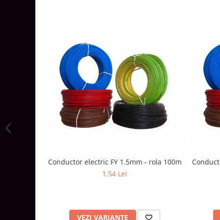
Aparataj Modular
Bticino Living NOW
Bticino AXOLUTE AIR
Gama Gewiss System
Gama Matix Bticino
Legrand Mosaic
Doze de Pardoseala
Doze de Pardoseala Universale
Incara Legrand
Iluminat Interior
Aplice - Plafoniere
Spoturi LED
Conductor electric FY 1.5mm - rola 100m
Conducto
1,54 Lei
Panouri LED
Lampi de Birou
Lampadare
VEZI VARIANTE