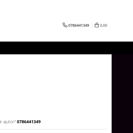
0786441349
0,00
e ajutor?
0786441349