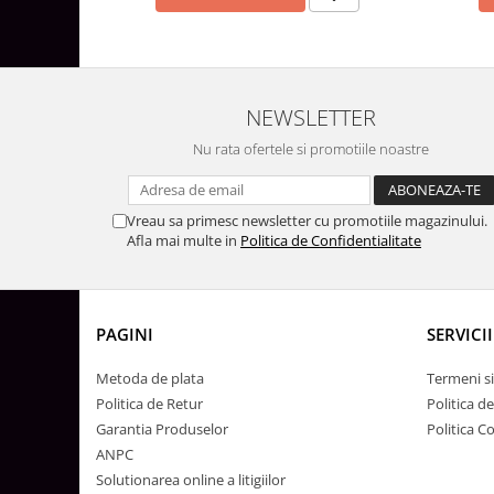
Lustre
Iluminat Scari/Trepte
Iluminat baie
Becuri și surse LED
NEWSLETTER
Sine magnetice
Nu rata ofertele si promotiile noastre
Sisteme de Iluminat Plug & Play
Iluminat Exterior
Vreau sa primesc newsletter cu promotiile magazinului.
Proiectoare LED
Afla mai multe in
Politica de Confidentialitate
Aplice de Exterior
Lampi de Gradina
PAGINI
SERVICII
Spoturi Exterior Incastrabile
Lampi Solare
Metoda de plata
Termeni si
Politica de Retur
Politica d
Banda - Surse si Accesorii LED
Garantia Produselor
Politica C
Banda Led Decorativa
ANPC
Controlere și senzori LED
Solutionarea online a litigiilor