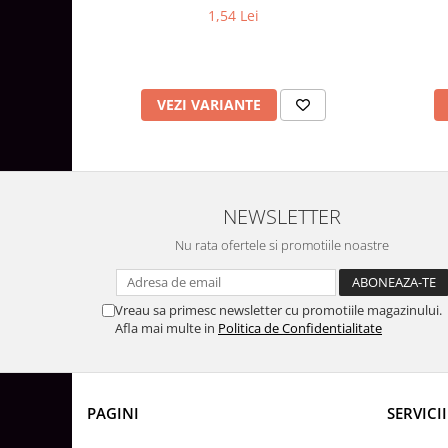
Lustre
1,54 Lei
Iluminat Scari/Trepte
Iluminat baie
Becuri și surse LED
VEZI VARIANTE
Sine magnetice
Sisteme de Iluminat Plug & Play
Iluminat Exterior
NEWSLETTER
Proiectoare LED
Aplice de Exterior
Nu rata ofertele si promotiile noastre
Lampi de Gradina
Spoturi Exterior Incastrabile
Vreau sa primesc newsletter cu promotiile magazinului.
Afla mai multe in
Politica de Confidentialitate
Lampi Solare
Banda - Surse si Accesorii LED
Banda Led Decorativa
PAGINI
SERVICII
Controlere și senzori LED