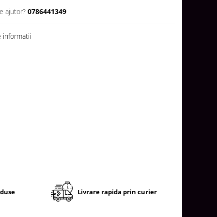
e ajutor?
0786441349
informatii
oduse
Livrare rapida prin curier