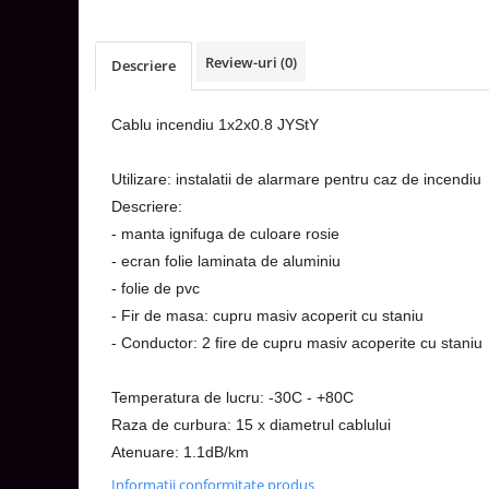
Aparataj Smart
Livolo
Review-uri
(0)
Descriere
Intrerupatoare Touch / Standard
German
Cablu incendiu 1x2x0.8 JYStY
Intrerupatoare Touch / Standard
Italian
Utilizare: instalatii de alarmare pentru caz de incendiu
Întrerupătoare Mecanice
Descriere:
Prize Schuko - TV / Date / Media
- manta ignifuga de culoare rosie
Prize + Intrerupatoare
- ecran folie laminata de aluminiu
Prize
- folie de pvc
Living Now With Netatmo
- Fir de masa: cupru masiv acoperit cu staniu
Prize si Intrerupatoare
- Conductor: 2 fire de cupru masiv acoperite cu staniu
Aparataj Aplicat
Gama Palmyie Viko
Temperatura de lucru: -30C - +80C
Aparataj Clasic
Raza de curbura: 15 x diametrul cablului
Atenuare: 1.1dB/km
Gama Legrand Niloe
Panasonic Arkedia Slim
Informatii conformitate produs