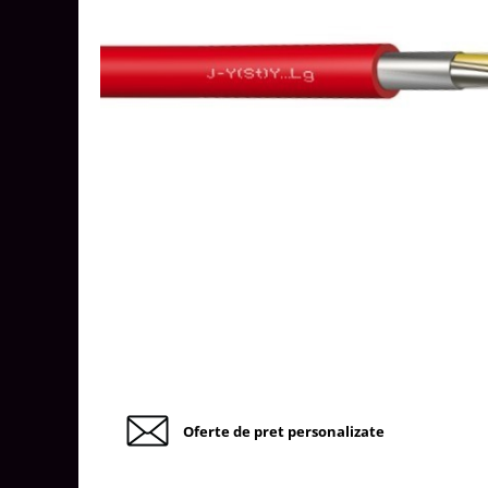
Tablouri Organizare
Cutii Sigurante
Sigurante Automate
Gama Legrand
Gama Noark
Accesorii Tablou-Sigurante
Contor Curent
Relee de comanda si supraveghere
Trasee Cabluri / Accesorii
Copex
Tub PVC
Canal Cablu PVC
Jgheaburi Metalice Perforate
Oferte de pret personalizate
Bandă Izolier
Doze Electrice