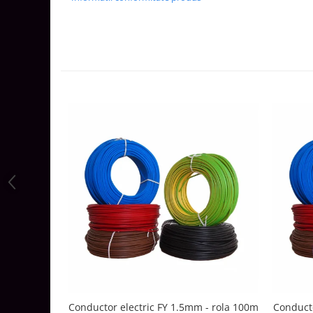
Aparataj Modular
Bticino Living NOW
Bticino AXOLUTE AIR
Gama Gewiss System
Gama Matix Bticino
Legrand Mosaic
Doze de Pardoseala
Doze de Pardoseala Universale
Incara Legrand
Iluminat Interior
Aplice - Plafoniere
Spoturi LED
Panouri LED
Lampi de Birou
Lampadare
Conductor electric FY 1.5mm - rola 100m
Conducto