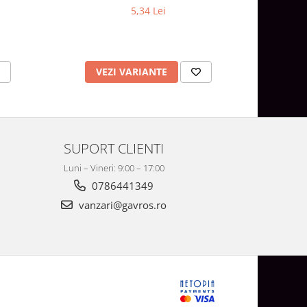
5,34 Lei
VEZI VARIANTE
V
SUPORT CLIENTI
Luni – Vineri: 9:00 – 17:00
0786441349
vanzari@gavros.ro