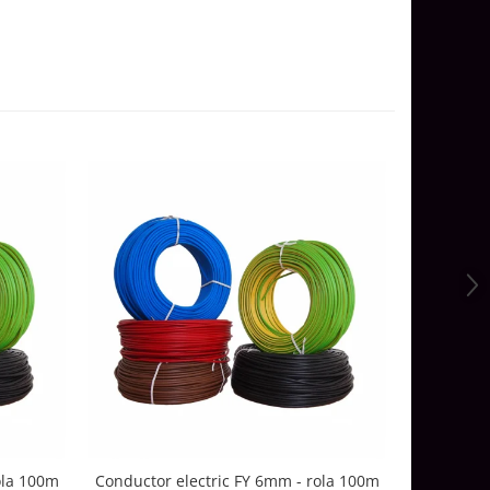
ola 100m
Conductor electric FY 6mm - rola 100m
Conductor