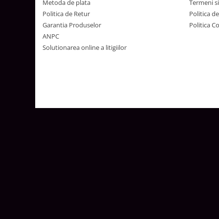
Metoda de plata
Termeni si
Surse de Alimentare si Accesorii
Politica de Retur
Politica d
Banda LED
Garantia Produselor
Politica C
Profile Aluminiu pentru Banda LED
ANPC
Iluminat Industrial
Solutionarea online a litigiilor
Corpuri Liniare LED Industriale
Corp Iluminat Led Highbay
Iluminat Stradal
Iluminat de Urgență
Videointerfoane Si Interfoane
Kituri Legrand
Statii Incarcare Electrice
Stalpi Octogonali Galvanizati
Stalpi de Iluminat
Brate + accesorii
Stalpi Decorativi
Plafoniere cu ventilator integrat