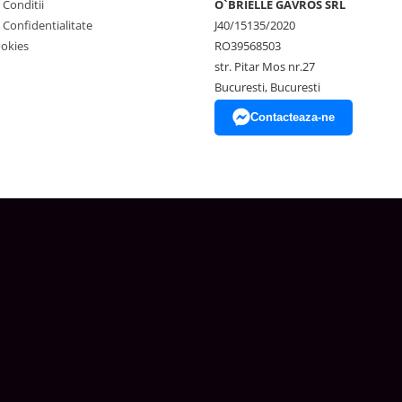
 Conditii
O`BRIELLE GAVROS SRL
e Confidentialitate
J40/15135/2020
ookies
RO39568503
str. Pitar Mos nr.27
Bucuresti, Bucuresti
Contacteaza-ne