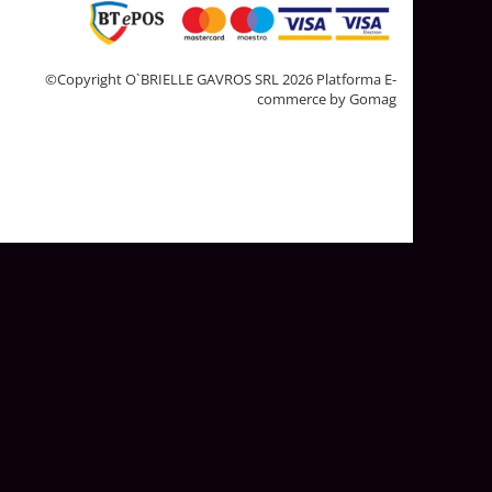
©Copyright O`BRIELLE GAVROS SRL 2026
Platforma E-
commerce by Gomag