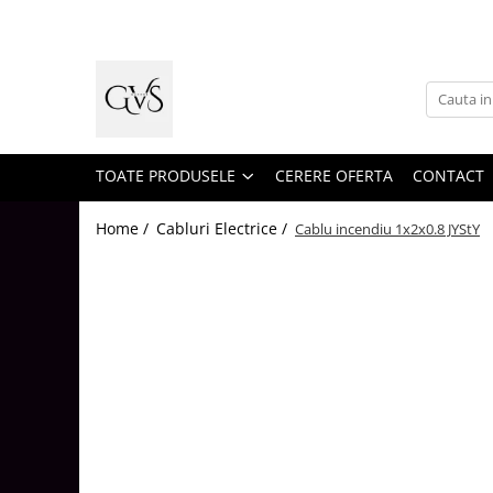
Toate Produsele
New Products
Cabluri Electrice
Conductori - Fy - Myf
TOATE PRODUSELE
CERERE OFERTA
CONTACT
Cabluri tip Cordon (MYYM)
Home /
Cabluri Electrice /
Cablu incendiu 1x2x0.8 JYStY
Cabluri tip CYY-F
Cabluri Bransament
Cabluri tip N2XH Halogen Free
Cabluri tip NHXH E90 Halogen Free
Cabluri Internet - TV
Cabluri Alarmă - Incendiu
Fibră Optică
Tablouri si Sigurante