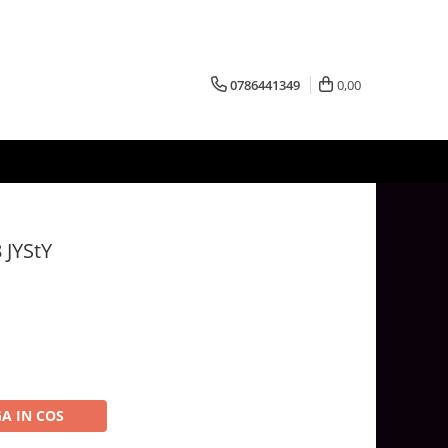
0786441349
0,00
 JYStY
A IN COS