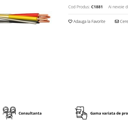
Cod Produs:
C1881
Ai nevoie d
Adauga la Favorite
Cere 
Consultanta
Gama variata de pr