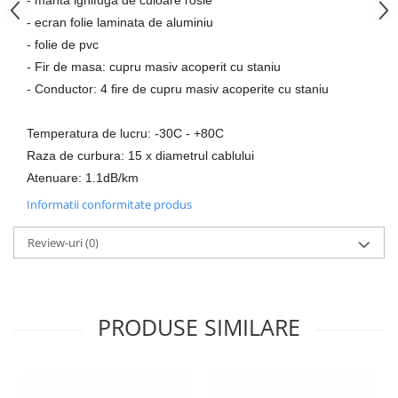
- manta ignifuga de culoare rosie
Aparataj Modular
- ecran folie laminata de aluminiu
Bticino Living NOW
- folie de pvc
- Fir de masa: cupru masiv acoperit cu staniu
Bticino AXOLUTE AIR
- Conductor: 4 fire de cupru masiv acoperite cu staniu
Gama Gewiss System
Gama Matix Bticino
Temperatura de lucru: -30C - +80C
Legrand Mosaic
Raza de curbura: 15 x diametrul cablului
Doze de Pardoseala
Atenuare: 1.1dB/km
Doze de Pardoseala Universale
Informatii conformitate produs
Incara Legrand
Iluminat Interior
Review-uri
(0)
Aplice - Plafoniere
Spoturi LED
Panouri LED
PRODUSE SIMILARE
Lampi de Birou
Lampadare