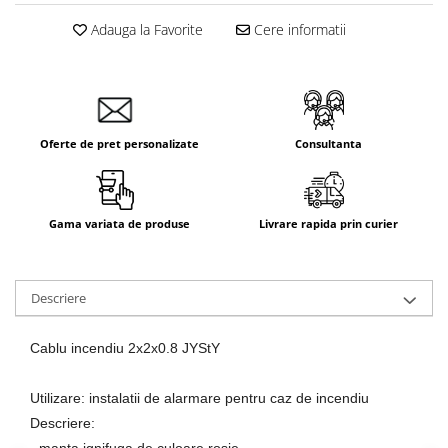
Aparataj Smart
Adauga la Favorite
Cere informatii
Livolo
Intrerupatoare Touch / Standard
German
Intrerupatoare Touch / Standard
Italian
Oferte de pret personalizate
Consultanta
Întrerupătoare Mecanice
Prize Schuko - TV / Date / Media
Prize + Intrerupatoare
Gama variata de produse
Livrare rapida prin curier
Prize
Living Now With Netatmo
Descriere
Prize si Intrerupatoare
Aparataj Aplicat
Cablu incendiu 2x2x0.8 JYStY
Gama Palmyie Viko
Aparataj Clasic
Utilizare: instalatii de alarmare pentru caz de incendiu
Gama Legrand Niloe
Descriere:
Panasonic Arkedia Slim