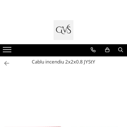
Toate Produsele
New Products
Cabluri Electrice
Conductori - Fy - Myf
Cabluri tip Cordon (MYYM)
Cablu incendiu 2x2x0.8 JYStY
Cabluri tip CYY-F
Cabluri Bransament
Cabluri tip N2XH Halogen Free
Cabluri tip NHXH E90 Halogen Free
Cabluri Internet - TV
Cabluri Alarmă - Incendiu
Fibră Optică
Tablouri si Sigurante