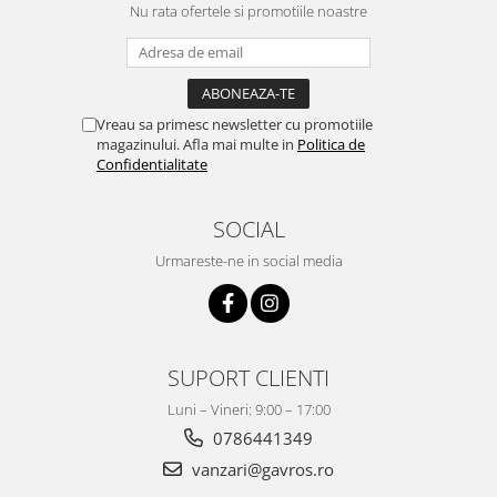
Surse de Alimentare si Accesorii
Nu rata ofertele si promotiile noastre
Banda LED
Profile Aluminiu pentru Banda LED
Iluminat Industrial
Vreau sa primesc newsletter cu promotiile
Corpuri Liniare LED Industriale
magazinului. Afla mai multe in
Politica de
Corp Iluminat Led Highbay
Confidentialitate
Iluminat Stradal
SOCIAL
Iluminat de Urgență
Urmareste-ne in social media
Videointerfoane Si Interfoane
Kituri Legrand
Statii Incarcare Electrice
Stalpi Octogonali Galvanizati
SUPORT CLIENTI
Stalpi de Iluminat
Luni – Vineri: 9:00 – 17:00
Brate + accesorii
0786441349
Stalpi Decorativi
vanzari@gavros.ro
Plafoniere cu ventilator integrat