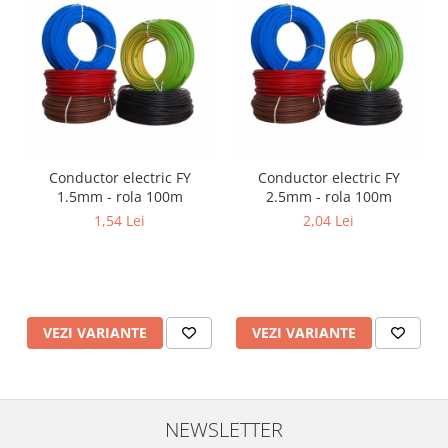
Lustre
Iluminat Scari/Trepte
Iluminat baie
Becuri și surse LED
Sine magnetice
Sisteme de Iluminat Plug & Play
Conductor electric FY
Conductor electric FY
Iluminat Exterior
1.5mm - rola 100m
2.5mm - rola 100m
Proiectoare LED
1,54 Lei
2,04 Lei
Aplice de Exterior
Lampi de Gradina
Spoturi Exterior Incastrabile
VEZI VARIANTE
VEZI VARIANTE
Lampi Solare
Banda - Surse si Accesorii LED
Banda Led Decorativa
NEWSLETTER
Controlere și senzori LED