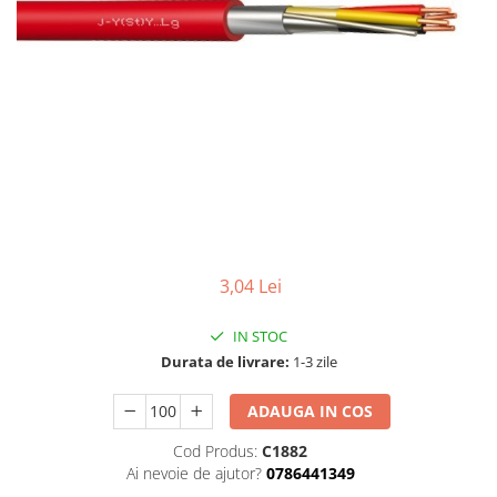
Tablouri Organizare
Cutii Sigurante
Sigurante Automate
Gama Legrand
Gama Noark
Accesorii Tablou-Sigurante
Contor Curent
Relee de comanda si supraveghere
Trasee Cabluri / Accesorii
3,04 Lei
Copex
IN STOC
Tub PVC
Durata de livrare:
1-3 zile
Canal Cablu PVC
ADAUGA IN COS
Jgheaburi Metalice Perforate
Bandă Izolier
Cod Produs:
C1882
Ai nevoie de ajutor?
0786441349
Doze Electrice