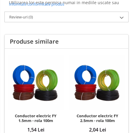
Utilizarea lor este permisa numai in mediile uscate sau
Informatii conformitate produs
umede in care mantaua nu este atacata de agenti
Review-uri
(0)
corozivi ca acetona sau ciclohexanona. Nu este
recomandata instalarea cablurilor N2XH direct in pamant
sau in apa.
Produse similare
Conductor electric FY
Conductor electric FY
1.5mm - rola 100m
2.5mm - rola 100m
1,54 Lei
2,04 Lei