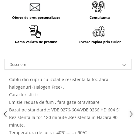
Oferte de pret personalizate
Consultanta
Gama variata de produse
Livrare rapida prin curier
Descriere
Cablu din cupru cu izolatie rezistenta la foc ,fara
halogenuri (Halogen Free) .
Caracteristici :
Emisie redusa de fum , fara gaze otravitoare
Bazat pe standarde
:
VDE
0276-604/VDE
0266
HD
604
S1
Rezistenta la foc 180 minute .Rezistenta in Flacara 90
minute.
Temperatura de lucra
-40ºC.......+ 90ºC