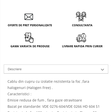
OFERTE DE PRET PERSONALIZATE
CONSULTANTA
GAMA VARIATA DE PRODUSE
LIVRARE RAPIDA PRIN CURIER
Descriere
Cablu din cupru cu izolatie rezistenta la foc ,fara
halogenuri (Halogen Free) .
Caracteristici :
Emisie redusa de fum , fara gaze otravitoare
Bazat pe standarde
:
VDE
0276-604/VDE
0266
HD
604
S1