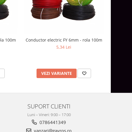
ola 100m
Conductor electric FY 6mm - rola 100m
Conductor
5,34 Lei
VEZI VARIANTE
V
SUPORT CLIENTI
Luni – Vineri: 9:00 – 17:00
0786441349
vanzari@gavros.ro