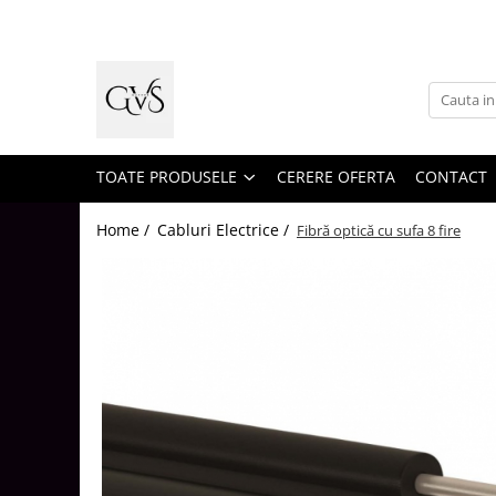
Toate Produsele
New Products
Cabluri Electrice
Conductori - Fy - Myf
TOATE PRODUSELE
CERERE OFERTA
CONTACT
Cabluri tip Cordon (MYYM)
Home /
Cabluri Electrice /
Fibră optică cu sufa 8 fire
Cabluri tip CYY-F
Cabluri Bransament
Cabluri tip N2XH Halogen Free
Cabluri tip NHXH E90 Halogen Free
Cabluri Internet - TV
Cabluri Alarmă - Incendiu
Fibră Optică
Tablouri si Sigurante