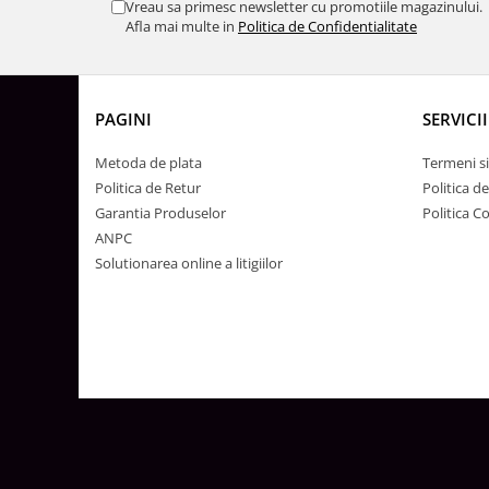
Vreau sa primesc newsletter cu promotiile magazinului.
Surse de Alimentare si Accesorii
Afla mai multe in
Politica de Confidentialitate
Banda LED
Profile Aluminiu pentru Banda LED
Iluminat Industrial
PAGINI
SERVICII
Corpuri Liniare LED Industriale
Corp Iluminat Led Highbay
Metoda de plata
Termeni si
Politica de Retur
Politica d
Iluminat Stradal
Garantia Produselor
Politica C
Iluminat de Urgență
ANPC
Videointerfoane Si Interfoane
Solutionarea online a litigiilor
Kituri Legrand
Statii Incarcare Electrice
Stalpi Octogonali Galvanizati
Stalpi de Iluminat
Brate + accesorii
Stalpi Decorativi
Plafoniere cu ventilator integrat