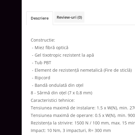
Aparataj Smart
Livolo
Review-uri
(0)
Descriere
Intrerupatoare Touch / Standard
German
Intrerupatoare Touch / Standard
Constructie:
Italian
- Miez fibră optică
Întrerupătoare Mecanice
- Gel tixotropic rezistent la apă
Prize Schuko - TV / Date / Media
- Tub PBT
Prize + Intrerupatoare
- Element de rezistență nemetalică (Fire de sticlă)
Prize
- Ripcord
Living Now With Netatmo
- Bandă ondulată din oțel
Prize si Intrerupatoare
8 - Sârmă din oțel (7 x 0,8 mm)
Aparataj Aplicat
Caracteristici tehnice:
Tensiunea maximă de instalare: 1.5 x W(N), min. 2
Gama Palmyie Viko
Tensiunea maximă de operare: 0.5 x W(N), min. 90
Aparataj Clasic
Rezistența la strivire: 1500 N / 100 mm, max. 15 mi
Gama Legrand Niloe
Impact: 10 Nm, 3 impacturi, R= 300 mm
Panasonic Arkedia Slim