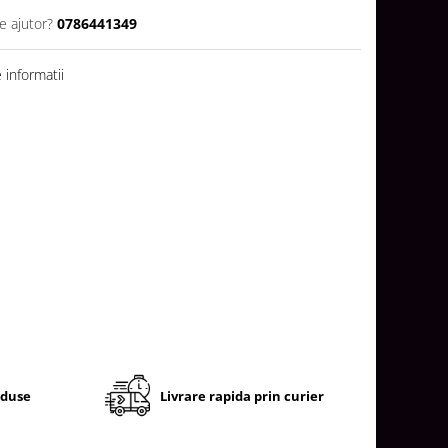
e ajutor?
0786441349
informatii
oduse
Livrare rapida prin curier