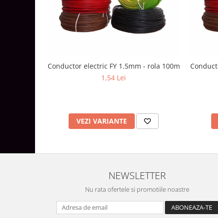
Lustre
Iluminat Scari/Trepte
Iluminat baie
Becuri și surse LED
Sine magnetice
Conductor electric FY 1.5mm - rola 100m
Conducto
Sisteme de Iluminat Plug & Play
1,54 Lei
Iluminat Exterior
Proiectoare LED
Aplice de Exterior
VEZI VARIANTE
Lampi de Gradina
Spoturi Exterior Incastrabile
Lampi Solare
NEWSLETTER
Banda - Surse si Accesorii LED
Nu rata ofertele si promotiile noastre
Banda Led Decorativa
Controlere și senzori LED