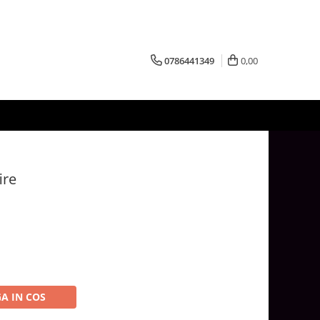
0786441349
0,00
ire
A IN COS