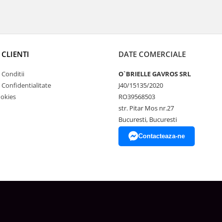
 CLIENTI
DATE COMERCIALE
 Conditii
O`BRIELLE GAVROS SRL
e Confidentialitate
J40/15135/2020
ookies
RO39568503
str. Pitar Mos nr.27
Bucuresti, Bucuresti
Contacteaza-ne