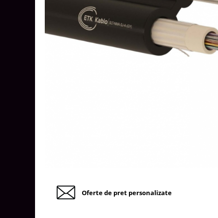
Tablouri Organizare
Cutii Sigurante
Sigurante Automate
Gama Legrand
Gama Noark
Accesorii Tablou-Sigurante
Contor Curent
Relee de comanda si supraveghere
Trasee Cabluri / Accesorii
Copex
Tub PVC
Canal Cablu PVC
Jgheaburi Metalice Perforate
Oferte de pret personalizate
Bandă Izolier
Doze Electrice