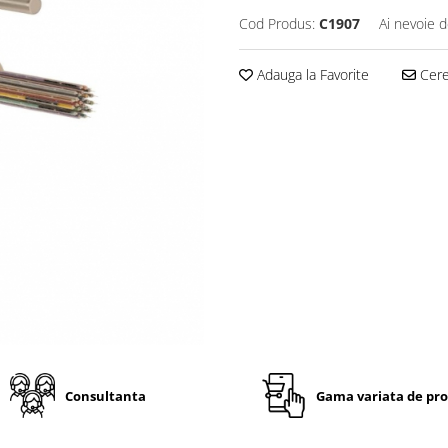
Cod Produs:
C1907
Ai nevoie d
Adauga la Favorite
Cere 
Consultanta
Gama variata de pr