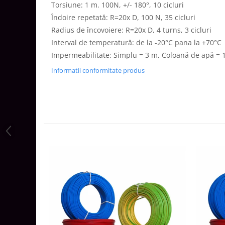
Torsiune: 1 m. 100N, +/- 180°, 10 cicluri
Aparataj Modular
Îndoire repetată: R=20x D, 100 N, 35 cicluri
Bticino Living NOW
Radius de încovoiere: R=20x D, 4 turns, 3 cicluri
Bticino AXOLUTE AIR
Interval de temperatură: de la -20°C pana la +70°C
Gama Gewiss System
Impermeabilitate: Simplu = 3 m, Coloană de apă = 
Gama Matix Bticino
Informatii conformitate produs
Legrand Mosaic
Doze de Pardoseala
Doze de Pardoseala Universale
Incara Legrand
Iluminat Interior
Aplice - Plafoniere
Spoturi LED
Panouri LED
Lampi de Birou
Lampadare