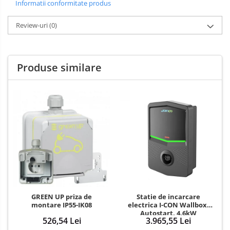
Informatii conformitate produs
Review-uri
(0)
Produse similare
Statie de incarcare
GREEN UP priza de
electrica I-CON Wallbox,
montare IP55-IK08
Autostart, 4,6kW
3.965,55 Lei
526,54 Lei
monofozat