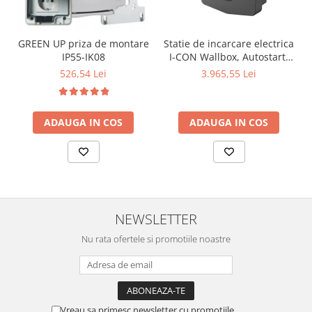
Lustre
Iluminat Scari/Trepte
GREEN UP priza de montare
Statie de incarcare electrica
Iluminat baie
IP55-IK08
I-CON Wallbox, Autostart,
Becuri și surse LED
4,6kW monofozat
526,54 Lei
3.965,55 Lei
Sine magnetice
Sisteme de Iluminat Plug & Play
ADAUGA IN COS
ADAUGA IN COS
Iluminat Exterior
Proiectoare LED
Aplice de Exterior
Lampi de Gradina
Spoturi Exterior Incastrabile
NEWSLETTER
Lampi Solare
Nu rata ofertele si promotiile noastre
Banda - Surse si Accesorii LED
Banda Led Decorativa
Controlere și senzori LED
Vreau sa primesc newsletter cu promotiile