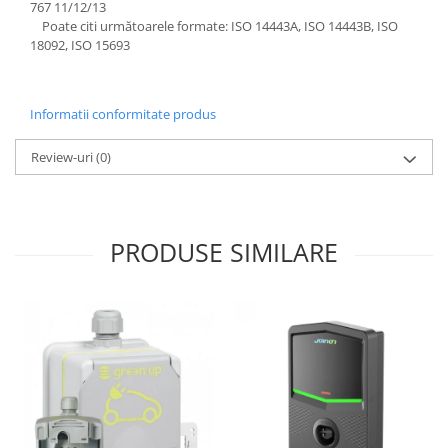
767 11/12/13
Aparataj Modular
Poate citi următoarele formate: ISO 14443A, ISO 14443B, ISO
18092, ISO 15693
Bticino Living NOW
Bticino AXOLUTE AIR
Gama Gewiss System
Informatii conformitate produs
Gama Matix Bticino
Legrand Mosaic
Review-uri
(0)
Doze de Pardoseala
Doze de Pardoseala Universale
Incara Legrand
PRODUSE SIMILARE
Iluminat Interior
Aplice - Plafoniere
Spoturi LED
Panouri LED
Lampi de Birou
Lampadare