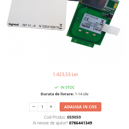
Tablouri Organizare
Cutii Sigurante
Sigurante Automate
Gama Legrand
Gama Noark
Accesorii Tablou-Sigurante
Contor Curent
Relee de comanda si supraveghere
Trasee Cabluri / Accesorii
1.423,53 Lei
Copex
IN STOC
Tub PVC
Durata de livrare:
1-14 zile
Canal Cablu PVC
ADAUGA IN COS
Jgheaburi Metalice Perforate
Bandă Izolier
Cod Produs:
059059
Ai nevoie de ajutor?
0786441349
Doze Electrice