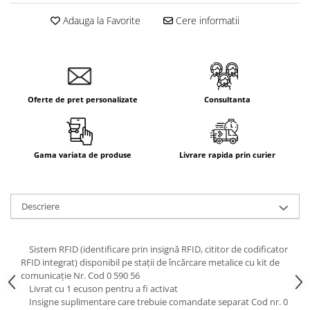
Aparataj Smart
Adauga la Favorite
Cere informatii
Livolo
Intrerupatoare Touch / Standard
German
Intrerupatoare Touch / Standard
Italian
Oferte de pret personalizate
Consultanta
Întrerupătoare Mecanice
Prize Schuko - TV / Date / Media
Prize + Intrerupatoare
Gama variata de produse
Livrare rapida prin curier
Prize
Living Now With Netatmo
Descriere
Prize si Intrerupatoare
Aparataj Aplicat
Gama Palmyie Viko
Sistem RFID (identificare prin insignă RFID, cititor de codificator
RFID integrat) disponibil pe stații de încărcare metalice cu kit de
Aparataj Clasic
comunicație Nr. Cod 0 590 56
Gama Legrand Niloe
Livrat cu 1 ecuson pentru a fi activat
Insigne suplimentare care trebuie comandate separat Cod nr. 0
Panasonic Arkedia Slim