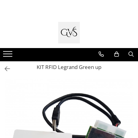
Toate Produsele
New Products
Cabluri Electrice
Conductori - Fy - Myf
Cabluri tip Cordon (MYYM)
KIT RFID Legrand Green up
Cabluri tip CYY-F
Cabluri Bransament
Cabluri tip N2XH Halogen Free
Cabluri tip NHXH E90 Halogen Free
Cabluri Internet - TV
Cabluri Alarmă - Incendiu
Fibră Optică
Tablouri si Sigurante