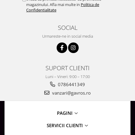
Surse de Alimentare si Accesorii
magazinului. Afla mai multe in
Politica de
Banda LED
Confidentialitate
Profile Aluminiu pentru Banda LED
SOCIAL
Iluminat Industrial
Corpuri Liniare LED Industriale
Urmareste-ne in social media
Corp Iluminat Led Highbay
Iluminat Stradal
Iluminat de Urgență
SUPORT CLIENTI
Videointerfoane Si Interfoane
Luni – Vineri: 9:00 – 17:00
Kituri Legrand
0786441349
Statii Incarcare Electrice
vanzari@gavros.ro
Stalpi Octogonali Galvanizati
Stalpi de Iluminat
Brate + accesorii
PAGINI
Stalpi Decorativi
SERVICII CLIENTI
Plafoniere cu ventilator integrat