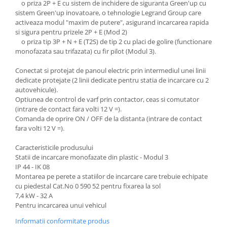
o priza 2P + E cu sistem de inchidere de siguranta Green'up cu
sistem Green'up inovatoare, o tehnologie Legrand Group care
activeaza modul "maxim de putere", asigurand incarcarea rapida
si sigura pentru prizele 2P + E (Mod 2)
o priza tip 3P + N + E (T2S) de tip 2 cu placi de golire (functionare
monofazata sau trifazata) cu fir pilot (Modul 3).
Conectat si protejat de panoul electric prin intermediul unei linii
dedicate protejate (2 linii dedicate pentru statia de incarcare cu 2
autovehicule).
Optiunea de control de varf prin contactor, ceas si comutator
(intrare de contact fara volti 12 V =).
Comanda de oprire ON / OFF de la distanta (intrare de contact
fara volti 12 V =).
Caracteristicile produsului
Statii de incarcare monofazate din plastic - Modul 3
IP 44 - IK 08
Montarea pe perete a statiilor de incarcare care trebuie echipate
cu piedestal Cat.No 0 590 52 pentru fixarea la sol
7,4 kW - 32 A
Pentru incarcarea unui vehicul
Informatii conformitate produs