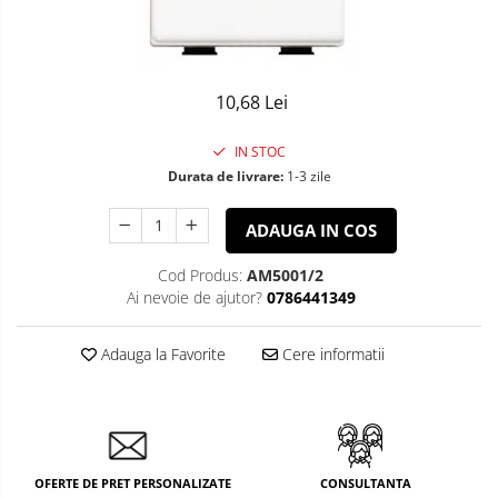
Sisteme de Iluminat Plug & Play
10,68 Lei
IN STOC
Durata de livrare:
1-3 zile
ADAUGA IN COS
Cod Produs:
AM5001/2
Ai nevoie de ajutor?
0786441349
Adauga la Favorite
Cere informatii
OFERTE DE PRET PERSONALIZATE
CONSULTANTA