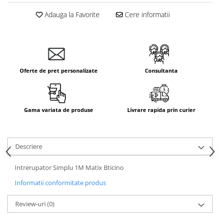
Aparataj Smart
Adauga la Favorite
Cere informatii
Livolo
Intrerupatoare Touch / Standard
German
Intrerupatoare Touch / Standard
Italian
Oferte de pret personalizate
Consultanta
Întrerupătoare Mecanice
Prize Schuko - TV / Date / Media
Prize + Intrerupatoare
Gama variata de produse
Livrare rapida prin curier
Prize
Living Now With Netatmo
Descriere
Prize si Intrerupatoare
Aparataj Aplicat
Intrerupator Simplu 1M Matix Bticino
Gama Palmyie Viko
Informatii conformitate produs
Aparataj Clasic
Review-uri
(0)
Gama Legrand Niloe
Panasonic Arkedia Slim