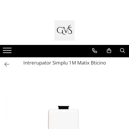
Toate Produsele
New Products
Cabluri Electrice
Conductori - Fy - Myf
Cabluri tip Cordon (MYYM)
Intrerupator Simplu 1M Matix Bticino
Cabluri tip CYY-F
Cabluri Bransament
Cabluri tip N2XH Halogen Free
Cabluri tip NHXH E90 Halogen Free
Cabluri Internet - TV
Cabluri Alarmă - Incendiu
Fibră Optică
Tablouri si Sigurante