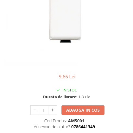
Tablouri Organizare
Cutii Sigurante
Sigurante Automate
Gama Legrand
Gama Noark
Accesorii Tablou-Sigurante
Contor Curent
Relee de comanda si supraveghere
Trasee Cabluri / Accesorii
9,66 Lei
Copex
IN STOC
Tub PVC
Durata de livrare:
1-3 zile
Canal Cablu PVC
ADAUGA IN COS
Jgheaburi Metalice Perforate
Bandă Izolier
Cod Produs:
AM5001
Ai nevoie de ajutor?
0786441349
Doze Electrice