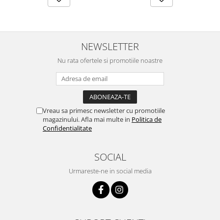
Lustre
Iluminat Scari/Trepte
Iluminat baie
NEWSLETTER
Becuri și surse LED
Nu rata ofertele si promotiile noastre
Sine magnetice
Sisteme de Iluminat Plug & Play
Iluminat Exterior
Proiectoare LED
Vreau sa primesc newsletter cu promotiile
magazinului. Afla mai multe in
Politica de
Aplice de Exterior
Confidentialitate
Lampi de Gradina
Spoturi Exterior Incastrabile
SOCIAL
Lampi Solare
Urmareste-ne in social media
Banda - Surse si Accesorii LED
Banda Led Decorativa
Controlere și senzori LED