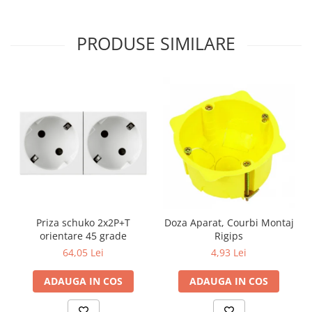
Aparataj Modular
Bticino Living NOW
PRODUSE SIMILARE
Bticino AXOLUTE AIR
Gama Gewiss System
Gama Matix Bticino
Legrand Mosaic
Doze de Pardoseala
Doze de Pardoseala Universale
Incara Legrand
Iluminat Interior
Aplice - Plafoniere
Priza schuko 2x2P+T
Doza Aparat, Courbi Montaj
Spoturi LED
orientare 45 grade
Rigips
Panouri LED
64,05 Lei
4,93 Lei
Lampi de Birou
ADAUGA IN COS
ADAUGA IN COS
Lampadare