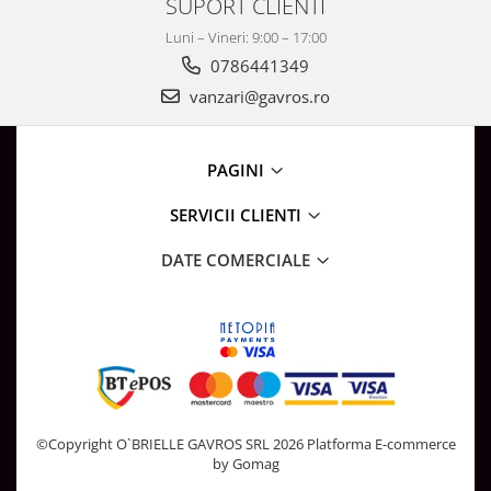
SUPORT CLIENTI
Surse de Alimentare si Accesorii
Banda LED
Luni – Vineri: 9:00 – 17:00
0786441349
Profile Aluminiu pentru Banda LED
vanzari@gavros.ro
Iluminat Industrial
Corpuri Liniare LED Industriale
Corp Iluminat Led Highbay
PAGINI
Iluminat Stradal
SERVICII CLIENTI
Iluminat de Urgență
Videointerfoane Si Interfoane
DATE COMERCIALE
Kituri Legrand
Statii Incarcare Electrice
Stalpi Octogonali Galvanizati
Stalpi de Iluminat
Brate + accesorii
Stalpi Decorativi
©Copyright O`BRIELLE GAVROS SRL 2026
Platforma E-commerce
by Gomag
Plafoniere cu ventilator integrat