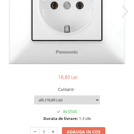
Tablouri Organizare
Cutii Sigurante
Sigurante Automate
Gama Legrand
Gama Noark
Accesorii Tablou-Sigurante
Contor Curent
Relee de comanda si supraveghere
Trasee Cabluri / Accesorii
18,89 Lei
Copex
Culoare
:
Tub PVC
Canal Cablu PVC
Jgheaburi Metalice Perforate
IN STOC
Durata de livrare:
1-3 zile
Bandă Izolier
Doze Electrice
ADAUGA IN COS