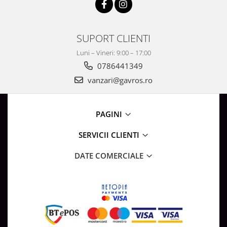
Surse de Alimentare si Accesorii
Banda LED
Profile Aluminiu pentru Banda LED
SUPORT CLIENTI
Iluminat Industrial
Luni – Vineri: 9:00 – 17:00
Corpuri Liniare LED Industriale
0786441349
Corp Iluminat Led Highbay
vanzari@gavros.ro
Iluminat Stradal
Iluminat de Urgență
PAGINI
Videointerfoane Si Interfoane
Kituri Legrand
SERVICII CLIENTI
Statii Incarcare Electrice
DATE COMERCIALE
Stalpi Octogonali Galvanizati
Stalpi de Iluminat
Brate + accesorii
Stalpi Decorativi
Plafoniere cu ventilator integrat