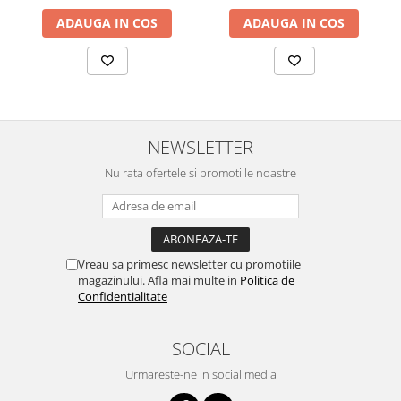
Lustre
ADAUGA IN COS
ADAUGA IN COS
Iluminat Scari/Trepte
Iluminat baie
Becuri și surse LED
Sine magnetice
Sisteme de Iluminat Plug & Play
NEWSLETTER
Iluminat Exterior
Nu rata ofertele si promotiile noastre
Proiectoare LED
Aplice de Exterior
Lampi de Gradina
Vreau sa primesc newsletter cu promotiile
Spoturi Exterior Incastrabile
magazinului. Afla mai multe in
Politica de
Confidentialitate
Lampi Solare
Banda - Surse si Accesorii LED
SOCIAL
Banda Led Decorativa
Urmareste-ne in social media
Controlere și senzori LED