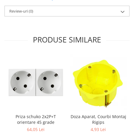
Aparataj Modular
Review-uri
(0)
Bticino Living NOW
Bticino AXOLUTE AIR
Gama Gewiss System
PRODUSE SIMILARE
Gama Matix Bticino
Legrand Mosaic
Doze de Pardoseala
Doze de Pardoseala Universale
Incara Legrand
Iluminat Interior
Aplice - Plafoniere
Spoturi LED
Panouri LED
Lampi de Birou
Priza schuko 2x2P+T
Doza Aparat, Courbi Montaj
orientare 45 grade
Rigips
Lampadare
64,05 Lei
4,93 Lei