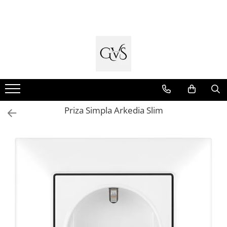
Toate Produsele
New Products
Cabluri Electrice
Conductori - Fy - Myf
Cabluri tip Cordon (MYYM)
Priza Simpla Arkedia Slim
Cabluri tip CYY-F
Cabluri Bransament
Cabluri tip N2XH Halogen Free
Cabluri tip NHXH E90 Halogen Free
Cabluri Internet - TV
Cabluri Alarmă - Incendiu
Fibră Optică
Tablouri si Sigurante