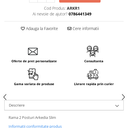
Cod Produs:
ARKR1
Ai nevoie de ajutor?
0786441349
Adauga la Favorite
Cere informatii
Oferte de pret personalizate
Consultanta
Gama variata de produse
Livrare rapida prin curier
Descriere
Rama 2 Posturi Arkedia Slim
Informatii conformitate produs