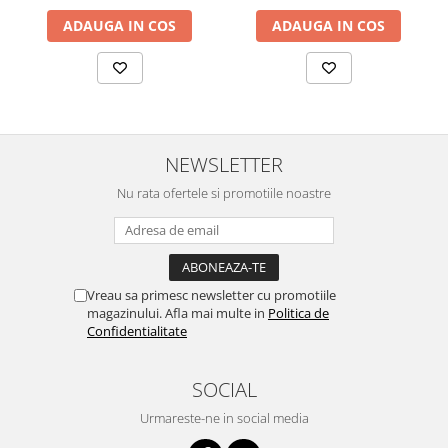
Lustre
ADAUGA IN COS
ADAUGA IN COS
Iluminat Scari/Trepte
Iluminat baie
Becuri și surse LED
Sine magnetice
Sisteme de Iluminat Plug & Play
NEWSLETTER
Iluminat Exterior
Nu rata ofertele si promotiile noastre
Proiectoare LED
Aplice de Exterior
Lampi de Gradina
Vreau sa primesc newsletter cu promotiile
Spoturi Exterior Incastrabile
magazinului. Afla mai multe in
Politica de
Confidentialitate
Lampi Solare
Banda - Surse si Accesorii LED
SOCIAL
Banda Led Decorativa
Urmareste-ne in social media
Controlere și senzori LED