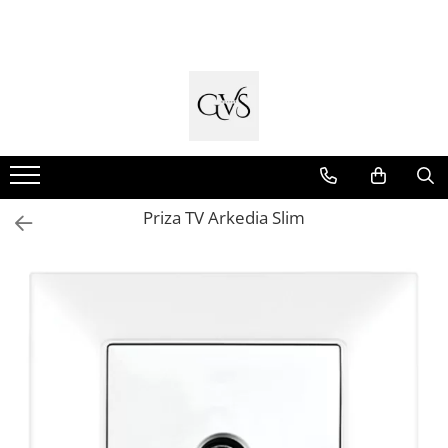
Toate Produsele
New Products
Cabluri Electrice
Conductori - Fy - Myf
Cabluri tip Cordon (MYYM)
Priza TV Arkedia Slim
Cabluri tip CYY-F
Cabluri Bransament
Cabluri tip N2XH Halogen Free
Cabluri tip NHXH E90 Halogen Free
Cabluri Internet - TV
Cabluri Alarmă - Incendiu
Fibră Optică
Tablouri si Sigurante