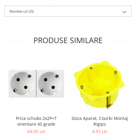
Aparataj Modular
Review-uri
(0)
Bticino Living NOW
Bticino AXOLUTE AIR
Gama Gewiss System
PRODUSE SIMILARE
Gama Matix Bticino
Legrand Mosaic
Doze de Pardoseala
Doze de Pardoseala Universale
Incara Legrand
Iluminat Interior
Aplice - Plafoniere
Spoturi LED
Panouri LED
Lampi de Birou
Priza schuko 2x2P+T
Doza Aparat, Courbi Montaj
orientare 45 grade
Rigips
Lampadare
64,05 Lei
4,93 Lei