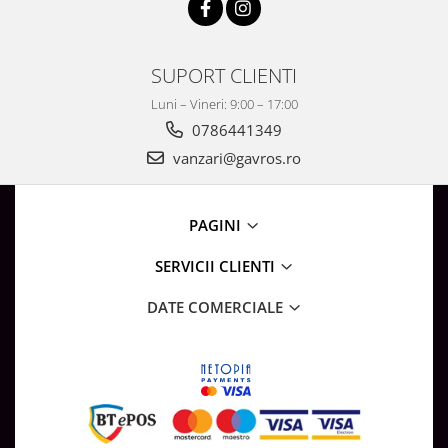
Surse de Alimentare si Accesorii
Banda LED
Profile Aluminiu pentru Banda LED
SUPORT CLIENTI
Iluminat Industrial
Luni – Vineri: 9:00 – 17:00
Corpuri Liniare LED Industriale
0786441349
Corp Iluminat Led Highbay
vanzari@gavros.ro
Iluminat Stradal
Iluminat de Urgență
PAGINI
Videointerfoane Si Interfoane
Kituri Legrand
SERVICII CLIENTI
Statii Incarcare Electrice
DATE COMERCIALE
Stalpi Octogonali Galvanizati
Stalpi de Iluminat
Brate + accesorii
Stalpi Decorativi
Plafoniere cu ventilator integrat