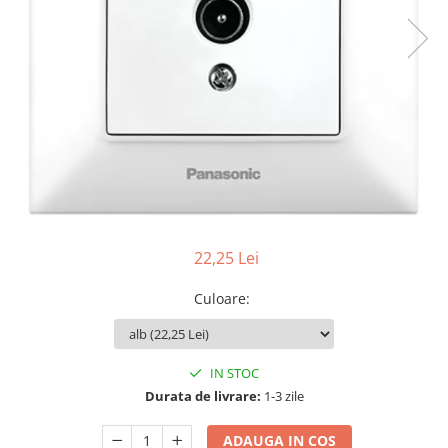
Tablouri Organizare
Cutii Sigurante
Sigurante Automate
Gama Legrand
Gama Noark
Accesorii Tablou-Sigurante
Contor Curent
Relee de comanda si supraveghere
Trasee Cabluri / Accesorii
22,25 Lei
Copex
Culoare
:
Tub PVC
Canal Cablu PVC
Jgheaburi Metalice Perforate
IN STOC
Durata de livrare:
1-3 zile
Bandă Izolier
Doze Electrice
ADAUGA IN COS