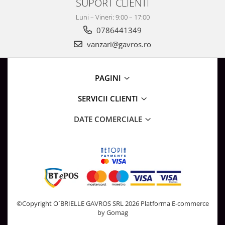
SUPORT CLIENTI
Surse de Alimentare si Accesorii
Banda LED
Luni – Vineri: 9:00 – 17:00
0786441349
Profile Aluminiu pentru Banda LED
vanzari@gavros.ro
Iluminat Industrial
Corpuri Liniare LED Industriale
Corp Iluminat Led Highbay
PAGINI
Iluminat Stradal
SERVICII CLIENTI
Iluminat de Urgență
Videointerfoane Si Interfoane
DATE COMERCIALE
Kituri Legrand
Statii Incarcare Electrice
Stalpi Octogonali Galvanizati
Stalpi de Iluminat
Brate + accesorii
Stalpi Decorativi
©Copyright O`BRIELLE GAVROS SRL 2026
Platforma E-commerce
by Gomag
Plafoniere cu ventilator integrat