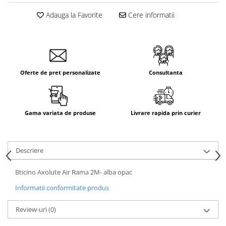
Aparataj Smart
Adauga la Favorite
Cere informatii
Livolo
Intrerupatoare Touch / Standard
German
Intrerupatoare Touch / Standard
Italian
Oferte de pret personalizate
Consultanta
Întrerupătoare Mecanice
Prize Schuko - TV / Date / Media
Prize + Intrerupatoare
Gama variata de produse
Livrare rapida prin curier
Prize
Living Now With Netatmo
Descriere
Prize si Intrerupatoare
Aparataj Aplicat
Bticino Axolute Air Rama 2M- alba opac
Gama Palmyie Viko
Informatii conformitate produs
Aparataj Clasic
Review-uri
(0)
Gama Legrand Niloe
Panasonic Arkedia Slim