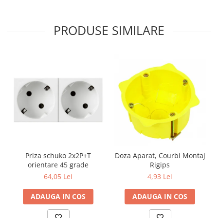
Aparataj Modular
Bticino Living NOW
PRODUSE SIMILARE
Bticino AXOLUTE AIR
Gama Gewiss System
Gama Matix Bticino
Legrand Mosaic
Doze de Pardoseala
Doze de Pardoseala Universale
Incara Legrand
Iluminat Interior
Aplice - Plafoniere
Priza schuko 2x2P+T
Doza Aparat, Courbi Montaj
Spoturi LED
orientare 45 grade
Rigips
Panouri LED
64,05 Lei
4,93 Lei
Lampi de Birou
ADAUGA IN COS
ADAUGA IN COS
Lampadare