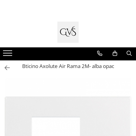
Toate Produsele
New Products
Cabluri Electrice
Conductori - Fy - Myf
Cabluri tip Cordon (MYYM)
Bticino Axolute Air Rama 2M- alba opac
Cabluri tip CYY-F
Cabluri Bransament
Cabluri tip N2XH Halogen Free
Cabluri tip NHXH E90 Halogen Free
Cabluri Internet - TV
Cabluri Alarmă - Incendiu
Fibră Optică
Tablouri si Sigurante