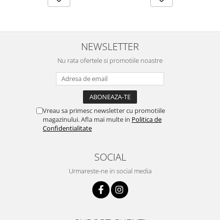
Lustre
Iluminat Scari/Trepte
Iluminat baie
NEWSLETTER
Becuri și surse LED
Nu rata ofertele si promotiile noastre
Sine magnetice
Sisteme de Iluminat Plug & Play
Iluminat Exterior
Proiectoare LED
Vreau sa primesc newsletter cu promotiile
magazinului. Afla mai multe in
Politica de
Aplice de Exterior
Confidentialitate
Lampi de Gradina
Spoturi Exterior Incastrabile
SOCIAL
Lampi Solare
Urmareste-ne in social media
Banda - Surse si Accesorii LED
Banda Led Decorativa
Controlere și senzori LED