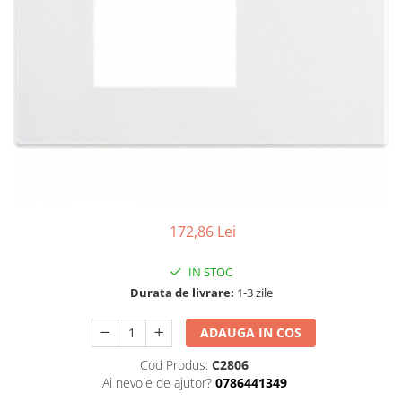
Tablouri Organizare
Cutii Sigurante
Sigurante Automate
Gama Legrand
Gama Noark
Accesorii Tablou-Sigurante
Contor Curent
Relee de comanda si supraveghere
Trasee Cabluri / Accesorii
172,86 Lei
Copex
IN STOC
Tub PVC
Durata de livrare:
1-3 zile
Canal Cablu PVC
ADAUGA IN COS
Jgheaburi Metalice Perforate
Bandă Izolier
Cod Produs:
C2806
Ai nevoie de ajutor?
0786441349
Doze Electrice