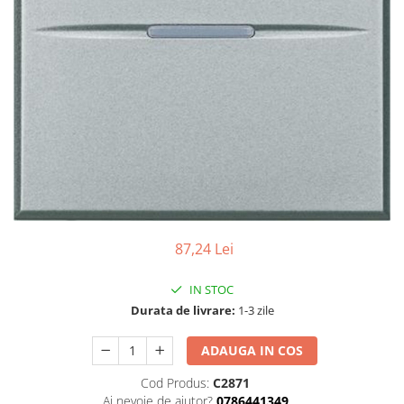
87,24 Lei
IN STOC
Durata de livrare:
1-3 zile
ADAUGA IN COS
Cod Produs:
C2871
Ai nevoie de ajutor?
0786441349