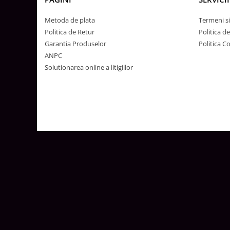
Lustre
Iluminat Scari/Trepte
Metoda de plata
Termeni si
Politica de Retur
Politica d
Iluminat baie
Garantia Produselor
Politica C
Becuri și surse LED
ANPC
Sine magnetice
Solutionarea online a litigiilor
Sisteme de Iluminat Plug & Play
Iluminat Exterior
Proiectoare LED
Aplice de Exterior
Lampi de Gradina
Spoturi Exterior Incastrabile
Lampi Solare
Banda - Surse si Accesorii LED
Banda Led Decorativa
Controlere și senzori LED