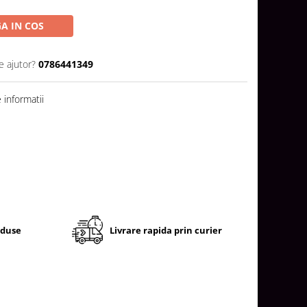
A IN COS
e ajutor?
0786441349
informatii
oduse
Livrare rapida prin curier