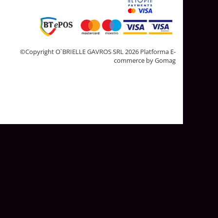
©Copyright O`BRIELLE GAVROS SRL 2026
Platforma E-
commerce by Gomag