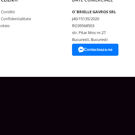
 Conditii
O`BRIELLE GAVROS SRL
e Confidentialitate
J40/15135/2020
ookies
RO39568503
str. Pitar Mos nr.27
Bucuresti, Bucuresti
Contacteaza-ne