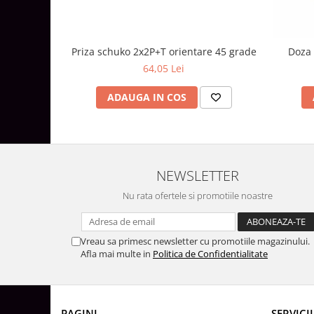
Aparataj Modular
Bticino Living NOW
Priza schuko 2x2P+T orientare 45 grade
Doza 
Bticino AXOLUTE AIR
64,05 Lei
Gama Gewiss System
Gama Matix Bticino
ADAUGA IN COS
Legrand Mosaic
Doze de Pardoseala
Doze de Pardoseala Universale
Incara Legrand
NEWSLETTER
Iluminat Interior
Nu rata ofertele si promotiile noastre
Aplice - Plafoniere
Spoturi LED
Vreau sa primesc newsletter cu promotiile magazinului.
Panouri LED
Afla mai multe in
Politica de Confidentialitate
Lampi de Birou
Lampadare
PAGINI
SERVICII