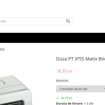
cino
Doza PT IP55 Matix Bti
26,35 Lei
Module
:
IN STOC
Durata de livrare:
1-3 zile