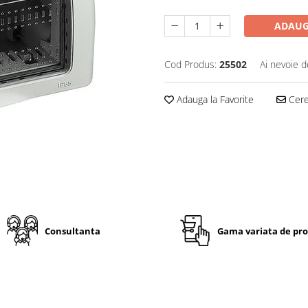
ADAUG
Cod Produs:
25502
Ai nevoie d
Adauga la Favorite
Cere 
Consultanta
Gama variata de pr