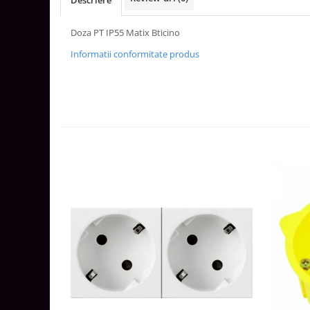
Descriere
Aparataj Smart
Livolo
Doza PT IP55 Matix Bticino
Intrerupatoare Touch / Standard
Informatii conformitate produs
German
Intrerupatoare Touch / Standard
Italian
Întrerupătoare Mecanice
Prize Schuko - TV / Date / Media
Prize + Intrerupatoare
Prize
Living Now With Netatmo
Prize si Intrerupatoare
Aparataj Aplicat
Gama Palmyie Viko
Aparataj Clasic
Gama Legrand Niloe
Panasonic Arkedia Slim