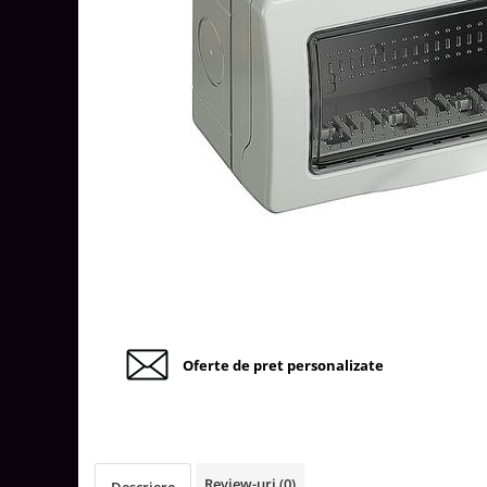
Tablouri Organizare
Cutii Sigurante
Sigurante Automate
Gama Legrand
Gama Noark
Accesorii Tablou-Sigurante
Contor Curent
Relee de comanda si supraveghere
Trasee Cabluri / Accesorii
Copex
Tub PVC
Oferte de pret personalizate
Canal Cablu PVC
Jgheaburi Metalice Perforate
Bandă Izolier
Doze Electrice
Review-uri
(0)