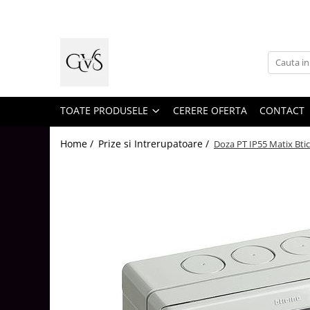
Toate Produsele
New Products
Cabluri Electrice
Conductori - Fy - Myf
TOATE PRODUSELE
CERERE OFERTA
CONTACT
Cabluri tip Cordon (MYYM)
Home /
Prize si Intrerupatoare /
Doza PT IP55 Matix Bti
Cabluri tip CYY-F
Cabluri Bransament
Cabluri tip N2XH Halogen Free
Cabluri tip NHXH E90 Halogen Free
Cabluri Internet - TV
Cabluri Alarmă - Incendiu
Fibră Optică
Tablouri si Sigurante