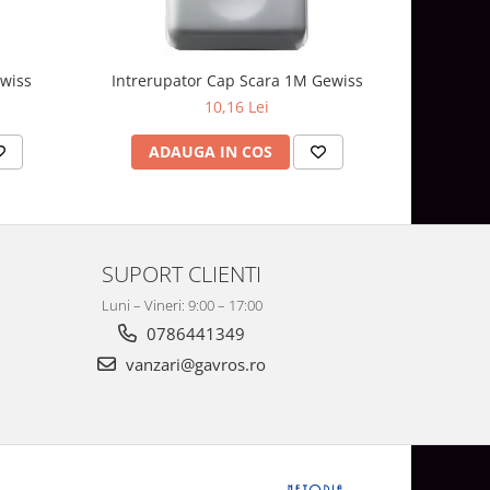
wiss
Intrerupator Cap Scara 1M Gewiss
Intreru
10,16 Lei
ADAUGA IN COS
AD
SUPORT CLIENTI
Luni – Vineri: 9:00 – 17:00
0786441349
vanzari@gavros.ro