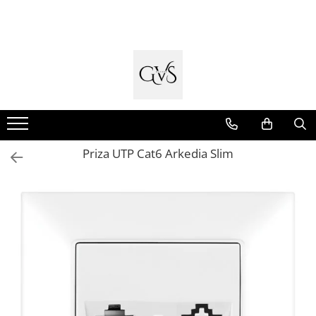
Toate Produsele
New Products
Cabluri Electrice
Conductori - Fy - Myf
Cabluri tip Cordon (MYYM)
Priza UTP Cat6 Arkedia Slim
Cabluri tip CYY-F
Cabluri Bransament
Cabluri tip N2XH Halogen Free
Cabluri tip NHXH E90 Halogen Free
Cabluri Internet - TV
Cabluri Alarmă - Incendiu
Fibră Optică
Tablouri si Sigurante