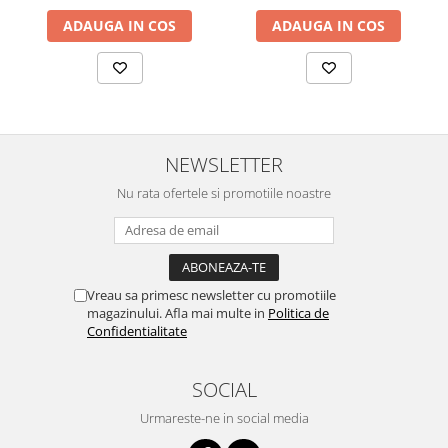
Lustre
ADAUGA IN COS
ADAUGA IN COS
Iluminat Scari/Trepte
Iluminat baie
Becuri și surse LED
Sine magnetice
Sisteme de Iluminat Plug & Play
NEWSLETTER
Iluminat Exterior
Nu rata ofertele si promotiile noastre
Proiectoare LED
Aplice de Exterior
Lampi de Gradina
Vreau sa primesc newsletter cu promotiile
Spoturi Exterior Incastrabile
magazinului. Afla mai multe in
Politica de
Confidentialitate
Lampi Solare
Banda - Surse si Accesorii LED
SOCIAL
Banda Led Decorativa
Urmareste-ne in social media
Controlere și senzori LED