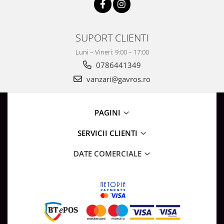
Surse de Alimentare si Accesorii
Banda LED
Profile Aluminiu pentru Banda LED
SUPORT CLIENTI
Iluminat Industrial
Luni – Vineri: 9:00 – 17:00
Corpuri Liniare LED Industriale
0786441349
Corp Iluminat Led Highbay
vanzari@gavros.ro
Iluminat Stradal
Iluminat de Urgență
PAGINI
Videointerfoane Si Interfoane
Kituri Legrand
SERVICII CLIENTI
Statii Incarcare Electrice
DATE COMERCIALE
Stalpi Octogonali Galvanizati
Stalpi de Iluminat
Brate + accesorii
Stalpi Decorativi
Plafoniere cu ventilator integrat