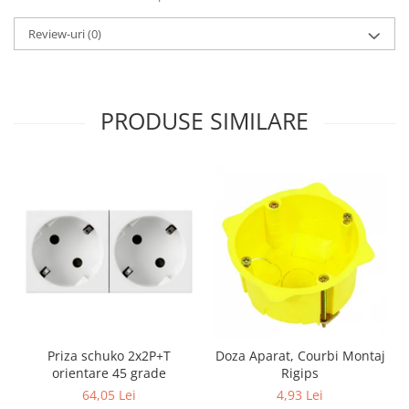
Aparataj Modular
Review-uri
(0)
Bticino Living NOW
Bticino AXOLUTE AIR
Gama Gewiss System
PRODUSE SIMILARE
Gama Matix Bticino
Legrand Mosaic
Doze de Pardoseala
Doze de Pardoseala Universale
Incara Legrand
Iluminat Interior
Aplice - Plafoniere
Spoturi LED
Panouri LED
Lampi de Birou
Priza schuko 2x2P+T
Doza Aparat, Courbi Montaj
orientare 45 grade
Rigips
Lampadare
64,05 Lei
4,93 Lei