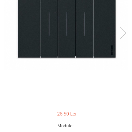
Tablouri Organizare
Cutii Sigurante
Sigurante Automate
Gama Legrand
Gama Noark
Accesorii Tablou-Sigurante
Contor Curent
Relee de comanda si supraveghere
Trasee Cabluri / Accesorii
Copex
Tub PVC
Canal Cablu PVC
Jgheaburi Metalice Perforate
26,50 Lei
Bandă Izolier
Module
:
Doze Electrice