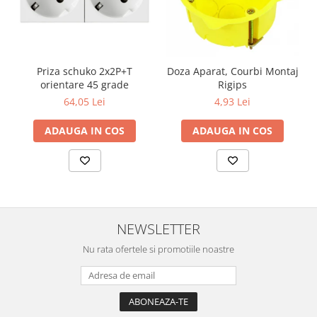
Lustre
Iluminat Scari/Trepte
Iluminat baie
Becuri și surse LED
Priza schuko 2x2P+T
Doza Aparat, Courbi Montaj
orientare 45 grade
Rigips
Sine magnetice
64,05 Lei
4,93 Lei
Sisteme de Iluminat Plug & Play
ADAUGA IN COS
ADAUGA IN COS
Iluminat Exterior
Proiectoare LED
Aplice de Exterior
Lampi de Gradina
Spoturi Exterior Incastrabile
NEWSLETTER
Lampi Solare
Nu rata ofertele si promotiile noastre
Banda - Surse si Accesorii LED
Banda Led Decorativa
Controlere și senzori LED