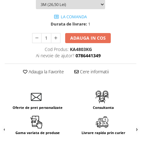
Aparataj Smart
Livolo
LA COMANDA
Intrerupatoare Touch / Standard
Durata de livrare:
1
German
ADAUGA IN COS
Intrerupatoare Touch / Standard
Italian
Cod Produs:
KA4803KG
Întrerupătoare Mecanice
Ai nevoie de ajutor?
0786441349
Prize Schuko - TV / Date / Media
Prize + Intrerupatoare
Adauga la Favorite
Cere informatii
Prize
Living Now With Netatmo
Prize si Intrerupatoare
Aparataj Aplicat
Oferte de pret personalizate
Consultanta
Gama Palmyie Viko
Aparataj Clasic
Gama Legrand Niloe
Gama variata de produse
Livrare rapida prin curier
Panasonic Arkedia Slim