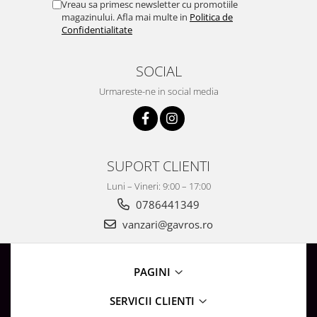
Vreau sa primesc newsletter cu promotiile
Surse de Alimentare si Accesorii
magazinului. Afla mai multe in
Politica de
Banda LED
Confidentialitate
Profile Aluminiu pentru Banda LED
Iluminat Industrial
SOCIAL
Corpuri Liniare LED Industriale
Urmareste-ne in social media
Corp Iluminat Led Highbay
Iluminat Stradal
Iluminat de Urgență
SUPORT CLIENTI
Videointerfoane Si Interfoane
Kituri Legrand
Luni – Vineri: 9:00 – 17:00
0786441349
Statii Incarcare Electrice
vanzari@gavros.ro
Stalpi Octogonali Galvanizati
Stalpi de Iluminat
Brate + accesorii
PAGINI
Stalpi Decorativi
SERVICII CLIENTI
Plafoniere cu ventilator integrat