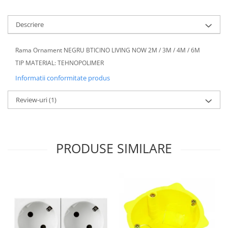
Aparataj Modular
Descriere
Bticino Living NOW
Bticino AXOLUTE AIR
Rama Ornament NEGRU BTICINO LIVING NOW 2M / 3M / 4M / 6M
Gama Gewiss System
TIP MATERIAL: TEHNOPOLIMER
Gama Matix Bticino
Informatii conformitate produs
Legrand Mosaic
Doze de Pardoseala
Review-uri
(1)
Doze de Pardoseala Universale
Incara Legrand
Iluminat Interior
PRODUSE SIMILARE
Aplice - Plafoniere
Spoturi LED
Panouri LED
Lampi de Birou
Lampadare