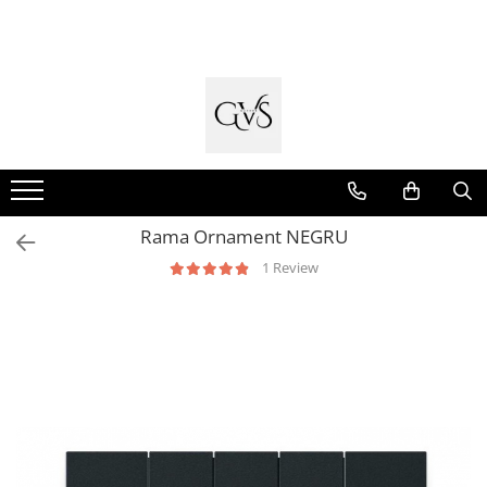
Toate Produsele
New Products
Cabluri Electrice
Conductori - Fy - Myf
Cabluri tip Cordon (MYYM)
Rama Ornament NEGRU
Cabluri tip CYY-F
1 Review
Cabluri Bransament
Cabluri tip N2XH Halogen Free
Cabluri tip NHXH E90 Halogen Free
Cabluri Internet - TV
Cabluri Alarmă - Incendiu
Fibră Optică
Tablouri si Sigurante