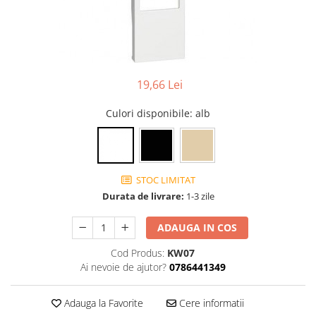
Tablouri Organizare
Cutii Sigurante
Sigurante Automate
Gama Legrand
19,66 Lei
Gama Noark
Culori disponibile
: alb
Accesorii Tablou-Sigurante
Contor Curent
Relee de comanda si supraveghere
Trasee Cabluri / Accesorii
STOC LIMITAT
Durata de livrare:
1-3 zile
Copex
Tub PVC
ADAUGA IN COS
Canal Cablu PVC
Cod Produs:
KW07
Jgheaburi Metalice Perforate
Ai nevoie de ajutor?
0786441349
Bandă Izolier
Adauga la Favorite
Cere informatii
Doze Electrice