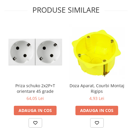
Aparataj Modular
PRODUSE SIMILARE
Bticino Living NOW
Bticino AXOLUTE AIR
Gama Gewiss System
Gama Matix Bticino
Legrand Mosaic
Doze de Pardoseala
Doze de Pardoseala Universale
Incara Legrand
Iluminat Interior
Priza schuko 2x2P+T
Doza Aparat, Courbi Montaj
Aplice - Plafoniere
orientare 45 grade
Rigips
Spoturi LED
64,05 Lei
4,93 Lei
Panouri LED
ADAUGA IN COS
ADAUGA IN COS
Lampi de Birou
Lampadare