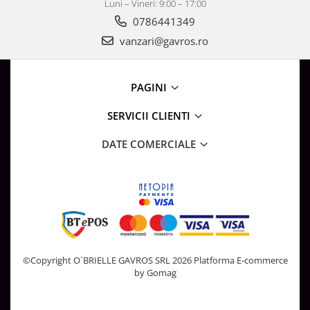
Luni – Vineri: 9:00 – 17:00
Surse de Alimentare si Accesorii
Banda LED
0786441349
vanzari@gavros.ro
Profile Aluminiu pentru Banda LED
Iluminat Industrial
Corpuri Liniare LED Industriale
PAGINI
Corp Iluminat Led Highbay
SERVICII CLIENTI
Iluminat Stradal
DATE COMERCIALE
Iluminat de Urgență
Videointerfoane Si Interfoane
Kituri Legrand
Statii Incarcare Electrice
Stalpi Octogonali Galvanizati
Stalpi de Iluminat
Brate + accesorii
©Copyright O`BRIELLE GAVROS SRL 2026
Platforma E-commerce
by Gomag
Stalpi Decorativi
Plafoniere cu ventilator integrat