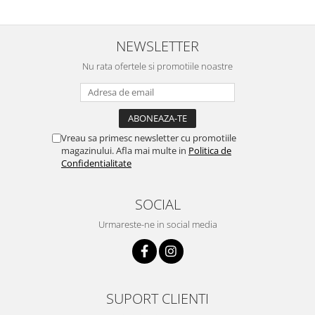
Lustre
Iluminat Scari/Trepte
NEWSLETTER
Iluminat baie
Nu rata ofertele si promotiile noastre
Becuri și surse LED
Sine magnetice
Sisteme de Iluminat Plug & Play
Iluminat Exterior
Vreau sa primesc newsletter cu promotiile
Proiectoare LED
magazinului. Afla mai multe in
Politica de
Confidentialitate
Aplice de Exterior
Lampi de Gradina
SOCIAL
Spoturi Exterior Incastrabile
Urmareste-ne in social media
Lampi Solare
Banda - Surse si Accesorii LED
Banda Led Decorativa
SUPORT CLIENTI
Controlere și senzori LED