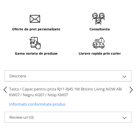
Aparataj Smart
Livolo
Intrerupatoare Touch / Standard
German
Oferte de pret personalizate
Consultanta
Intrerupatoare Touch / Standard
Italian
Întrerupătoare Mecanice
Gama variata de produse
Livrare rapida prin curier
Prize Schuko - TV / Date / Media
Prize + Intrerupatoare
Prize
Descriere
Living Now With Netatmo
Tasta / Capac pentru priza RJ11 RJ45 1M Bticino Living NOW Alb
Prize si Intrerupatoare
KW07 / Negru KG07 / Nisip KM07
Aparataj Aplicat
Informatii conformitate produs
Gama Palmyie Viko
Aparataj Clasic
Review-uri
(0)
Gama Legrand Niloe
Panasonic Arkedia Slim