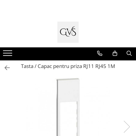
Toate Produsele
New Products
Cabluri Electrice
Conductori - Fy - Myf
Cabluri tip Cordon (MYYM)
Tasta / Capac pentru priza RJ11 RJ45 1M
Cabluri tip CYY-F
Cabluri Bransament
Cabluri tip N2XH Halogen Free
Cabluri tip NHXH E90 Halogen Free
Cabluri Internet - TV
Cabluri Alarmă - Incendiu
Fibră Optică
Tablouri si Sigurante